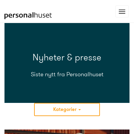
Gå
Toggl
til
navig
forsiden
Nyheter & presse
Siste nytt fra Personalhuset
Kategorier