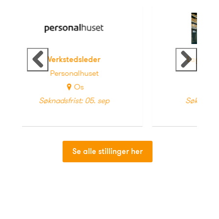
Tidligere
Neste
Lagermedarbeider
Personalhuset
Sandnes
ep
Søknadsfrist: 05. sep
Se alle stillinger her