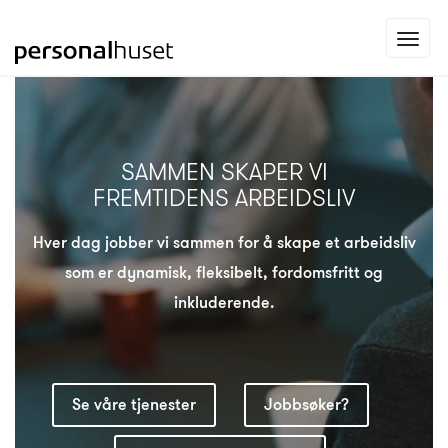
Gå
Toggl
til
navig
forsiden
SAMMEN SKAPER VI
FREMTIDENS ARBEIDSLIV
Hver dag jobber vi sammen for å skape et arbeidsliv
som er
dynamisk, fleksibelt, fordomsfritt og
inkluderende.
Se våre tjenester
Jobbsøker?