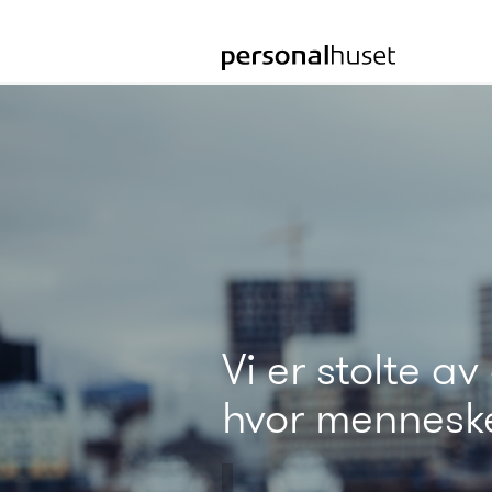
Gå
til
forsiden
Vi er stolte av
hvor mennesket