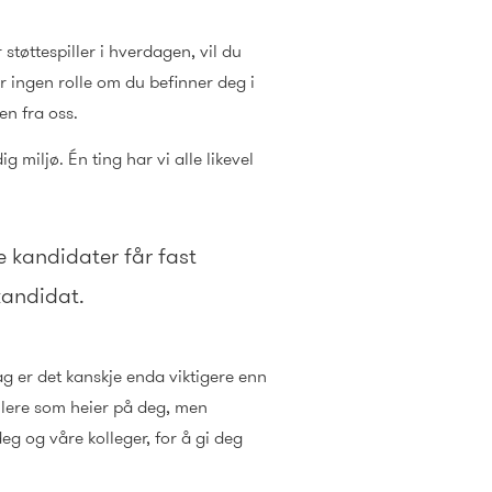
 støttespiller i hverdagen, vil du
r ingen rolle om du befinner deg i
en fra oss.
miljø. Én ting har vi alle likevel
e kandidater får fast
kandidat.
g er det kanskje enda viktigere enn
illere som heier på deg, men
g og våre kolleger, for å gi deg