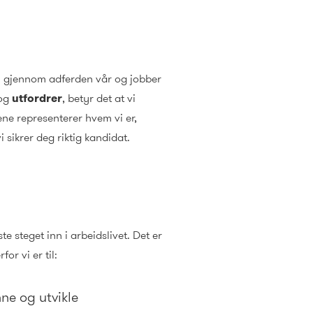
em gjennom adferden vår og jobber
og
utfordrer
, betyr det at vi
iene representerer hvem vi er,
 sikrer deg riktig kandidat.
e steget inn i arbeidslivet. Det er
or vi er til:
nne og utvikle