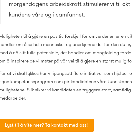
morgendagens arbeidskraft stimulerer vi til økt
kundene våre og i samfunnet.
Muligheten til å gjøre en positiv forskjell for omverdenen er en vi
handler om å se hele mennesket og anerkjenne det for den du er,
med å nå sitt fulle potensiale, det handler om mangfold og fordom
om å inspirere de vi møter på vår vei til å gjøre en størst mulig fo
For at vi skal lykkes har vi igangsatt flere initiativer som hjelper 
egne kompetanseprogram som gir kandidatene våre kunnskapen d
mulighetene. Slik sikrer vi kandidaten en tryggere start, samtidig
medarbeider.
Lyst til å vite mer? Ta kontakt med oss!