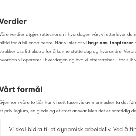
Verdier
Våre verdier utgjør rettesnoren i hverdagen vår; vi etterlever d
alltid for å bli enda bedre. Når vi sier at vi
bryr oss
,
inspirerer
strekker oss litt ekstra for å kunne støtte deg og hverandre. Verd
hvordan vi opererer i hverdagen og hva vi etterstreber – for slik vi
Vårt formål
Gjennom våre to tiår har vi sett tusenvis av mennesker ta det først
et privilegium, en glede og et stort ansvar Men det er samtidig derf
Vi skal bidra til et dynamisk arbeidsliv. Ved å fi