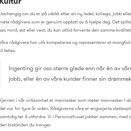
Kultur
Uavhengig om du er på utkikk etter en ny leder, kollega, jobb eller
møte rådgivere som er genuint opptatt av å hjelpe deg. Det spille
sør, nord, øst eller vest; du kan alltid forvente den samme kvalitet
Våre rådgivere har ulik kompetanse og representerer et mangfoldig 
til felles:
Ingenting gir oss større glede enn når én av vår
jobb, eller én av våre kunder finner sin drømme
Kjernen i vår virksomhet er mennesker som møter mennesker. I da
det var for tyve år siden. Rådgiverne våre er engasjerte støttesp
samtidig tør å utfordre. Vi i Personalhuset jobber sammen, med de
den bistanden du trenger.