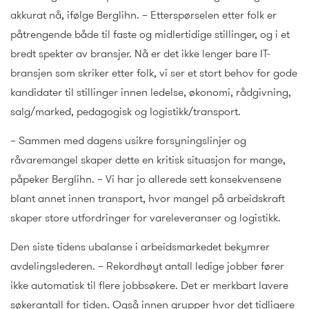
akkurat nå, ifølge Berglihn. – Etterspørselen etter folk er
påtrengende både til faste og midlertidige stillinger, og i et
bredt spekter av bransjer. Nå er det ikke lenger bare IT-
bransjen som skriker etter folk, vi ser et stort behov for gode
kandidater til stillinger innen ledelse, økonomi, rådgivning,
salg/marked, pedagogisk og logistikk/transport.
– Sammen med dagens usikre forsyningslinjer og
råvaremangel skaper dette en kritisk situasjon for mange,
påpeker Berglihn. – Vi har jo allerede sett konsekvensene
blant annet innen transport, hvor mangel på arbeidskraft
skaper store utfordringer for vareleveranser og logistikk.
Den siste tidens ubalanse i arbeidsmarkedet bekymrer
avdelingslederen. – Rekordhøyt antall ledige jobber fører
ikke automatisk til flere jobbsøkere. Det er merkbart lavere
søkerantall for tiden. Også innen grupper hvor det tidligere