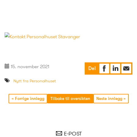
15. november 2021
Del
Nytt fra Personalhuset
«
Forrige innlegg
Tilbake til oversikten
Neste innlegg
»
E-POST