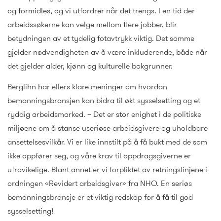
og formidles, og vi utfordrer når det trengs. I en tid der
arbeidssøkerne kan velge mellom flere jobber, blir
betydningen av et tydelig fotavtrykk viktig. Det samme
gjelder nødvendigheten av å være inkluderende, både når
det gjelder alder, kjønn og kulturelle bakgrunner.
Berglihn har ellers klare meninger om hvordan
bemanningsbransjen kan bidra til økt sysselsetting og et
ryddig arbeidsmarked. – Det er stor enighet i de politiske
miljøene om å stanse useriøse arbeidsgivere og uholdbare
ansettelsesvilkår. Vi er like innstilt på å få bukt med de som
ikke oppfører seg, og våre krav til oppdragsgiverne er
ufravikelige. Blant annet er vi forpliktet av retningslinjene i
ordningen «Revidert arbeidsgiver» fra NHO. En seriøs
bemanningsbransje er et viktig redskap for å få til god
sysselsetting!