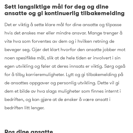
Sett langsiktige mål for deg og dine
ansatte og gi kontinuerlig tilbakemelding
Det er viktig å sette klare mål for dine ansatte og tilpasse
hvis det ønskes mer eller mindre ansvar. Mange trenger å
vite hva som forventes av dem og i hvilken retning de
beveger seg. Gjør det klart hvorfor den ansatte jobber mot
noen spesifikke mål, slik at de hele tiden er involvert i sin
egen utvikling og føler at deres innsats er viktig. Sørg også
for å tilby karrieremuligheter. Lytt og gi tilbakemelding på
de ansattes oppgaver og personlig utvikling. Dette vil gi
dem et bilde av hva slags muligheter som finnes internt i
bedriften, og kan gjøre at de ønsker å være ansatt i
bedriften litt lenger.
Ros dine ansatte