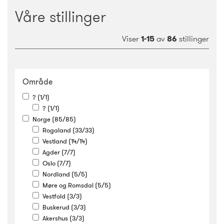
Våre stillinger
Viser
1-15
av
86
stillinger
Område
? (1/1)
?
(1/1)
Norge (85/85)
Rogaland
(33/33)
Vestland
(14/14)
Agder
(7/7)
Oslo
(7/7)
Nordland
(5/5)
Møre og Romsdal
(5/5)
Vestfold
(3/3)
Buskerud
(3/3)
Akershus
(3/3)