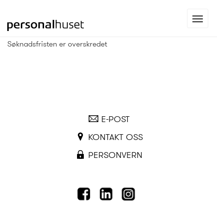
Gå
Toggl
til
navig
forsiden
Søknadsfristen er overskredet
E-POST
KONTAKT OSS
PERSONVERN
FACEBOOK
LINKEDIN
INSTAGRAM