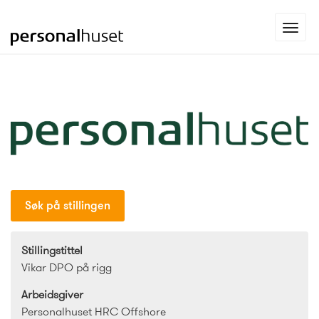
Gå
Toggl
til
navig
forsiden
Søk på stillingen
Stillingstittel
Vikar DPO på rigg
Arbeidsgiver
Personalhuset HRC Offshore