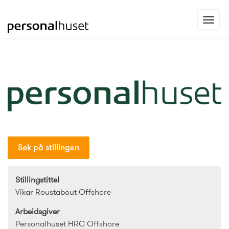
Gå
Toggl
til
navig
forsiden
Søk på stillingen
Stillingstittel
Vikar Roustabout Offshore
Arbeidsgiver
Personalhuset HRC Offshore