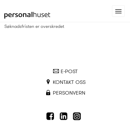
Gå
Toggl
til
navig
forsiden
Søknadsfristen er overskredet
E-POST
KONTAKT OSS
PERSONVERN
FACEBOOK
LINKEDIN
INSTAGRAM