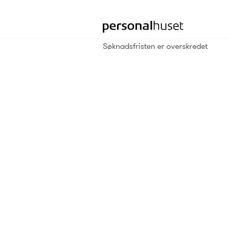
Gå
til
forsiden
Søknadsfristen er overskredet