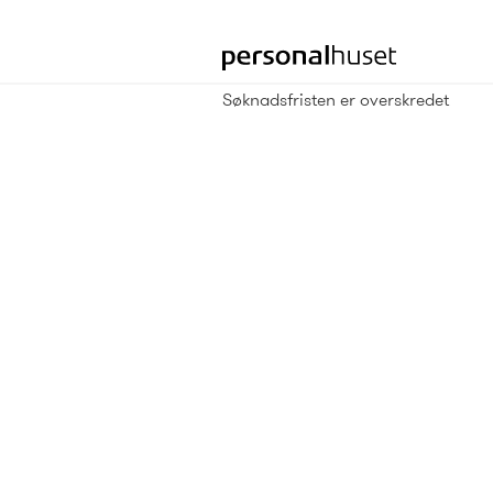
Gå
til
forsiden
Søknadsfristen er overskredet