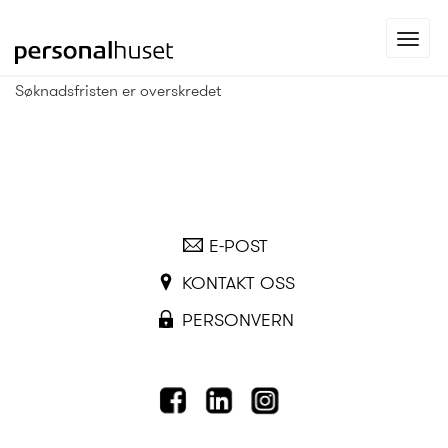
Gå
Toggl
til
navig
forsiden
Søknadsfristen er overskredet
E-POST
KONTAKT OSS
PERSONVERN
FACEBOOK
LINKEDIN
INSTAGRAM