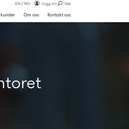
EN / NO
Logg inn
Søk
 kunder
Om oss
Kontakt oss
ntoret