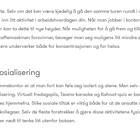
ste. Selv om det kan være kjedelig å gå den samme turen rundt i n
 inn litt aktivitet i arbeidshverdagen din. Når man jobber i kon
 kan ta dette til nye høyder. Når muligheten for å gå frem og tilb
 kaffemaskinen forsvinner, beveger man seg muligens litt mindre enn
gjøre underverker både for konsentrasjonen og for helsa.
sosialisering
mekontor er at man fort kan føle seg isolert og alene. Men selv
alisering. Virtuell fredagspils, Teams-karaoke og Kahoot-quiz er 
hjemmefra. Slike sosiale tiltak er viktig både for at de ansatte s
llegaer. Selv de fleste foretrekker å gjøre disse aktivitetene fysi
 er nødt til tenke litt utenfor boksen.