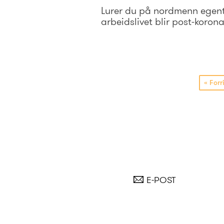
Lurer du på nordmenn egent
arbeidslivet blir post-koro
«
Forri
E-POST