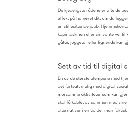
De kjedeligste rådene er ofte de be
effekt på humøret ditt om du legger
en stillesittende jobb. Hjemmekontor
kopimaskinen eller sin vante vei til
gåtur, joggetur eller lignende kan 
Sett av tid til digital 
En av de største ulempene med hjem
det fortsatt mulig med digital sosi
morsomme aktiviteter som kan gjøres 
skal få koblet av sammen med sine ko
alternativer i en tid der man faktisk