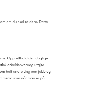
 som om du skal ut døra. Dette
mme. Oppretthold den daglige
ktisk arbeidshverdag utgjør
 om helt andre ting enn jobb og
hjemmefra som når man er på