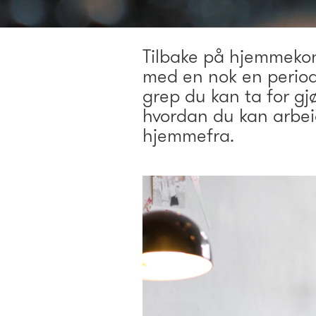
Tilbake på hjemmekon
med en nok en period
grep du kan ta for gj
hvordan du kan arbeid
hjemmefra.