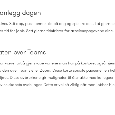
planlegg dagen
ner. Stå opp, puss tenner, kle på deg og spis frokost. Lat gjerne
 er tid for jobb. Sett gjerne tidsfrister for arbeidsoppgavene dine.
raten over Teams
for være lurt å gjenskape vanene man har på kontoret også hje
a den over Teams eller Zoom. Disse korte sosiale pausene i en he
jøet. Disse avbrekkene gir muligheter til å snakke med kollegaer
v selskapets avdelinger. Dette er vel så viktig når man jobber 