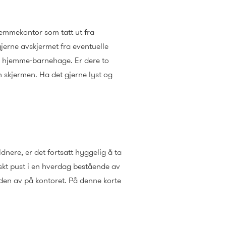
 hjemmekontor som tatt ut fra
gjerne avskjermet fra eventuelle
g hjemme-barnehage. Er dere to
n skjermen. Ha det gjerne lyst og
dnere, er det fortsatt hyggelig å ta
skt pust i en hverdag bestående av
iden av på kontoret. På denne korte