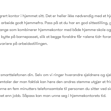
ntegrert kontor i hjemmet sitt. Det er heller ikke nødvendig med et
e arbeide godt hjemmefra. Pass på at du har en god sittestilling, 
et mange som kombinerer hjemmekontor med både hjemme-skole o
ytte på barnepasset, slik at begge foreldre får «alene tid» fora
 variere på arbeidsstillingen.
 smarttelefonen din. Selv om vi ringer hverandre sjeldnere og sjel
taler der man faktisk kan høre den andres stemme utgjør et fri
erne en fem minutters telefonsamtale til personen du sitter ved s
net enn jobb. Såpass kan man unne seg i hjemmekontorets tid.