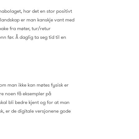
abolaget, har det en stor positivt
torlandskap er man kanskje vant med
ake fra møter, tur/retur
 før. Å daglig ta seg tid til en
 om man ikke kan møtes fysisk er
bare noen få eksempler på
kal bli bedre kjent og for at man
sk, er de digitale versjonene gode