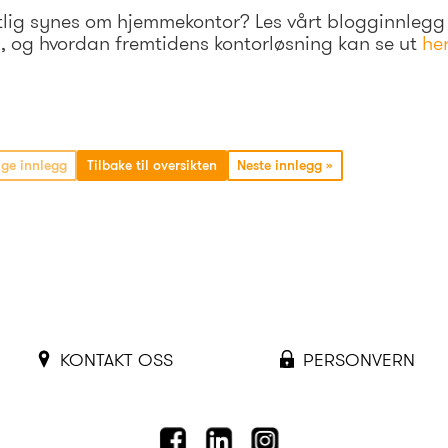
lig synes om hjemmekontor? Les vårt blogginnlegg
na, og hvordan fremtidens kontorløsning kan se ut
he
ge innlegg
Tilbake til oversikten
Neste innlegg
»
KONTAKT OSS
PERSONVERN
FACEBOOK
LINKEDIN
INSTAGRAM