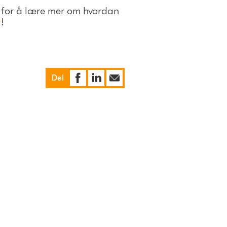
 for å lære mer om hvordan
r
!
Del