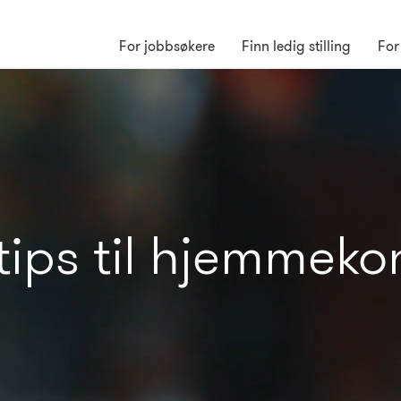
For jobbsøkere
Finn ledig stilling
For
tips til hjemmeko