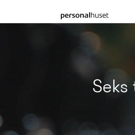
Gå
til
forsiden
Seks 