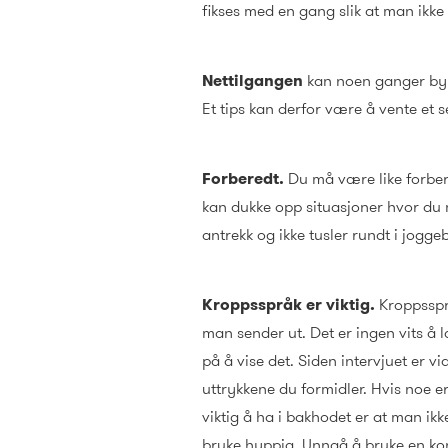
fikses med en gang slik at man ikke
Nettilgangen
kan noen ganger by p
Et tips kan derfor være å vente et 
Forberedt.
Du må være like forbered
kan dukke opp situasjoner hvor du må 
antrekk og ikke tusler rundt i jogg
Kroppsspråk er viktig.
Kroppssprå
man sender ut. Det er ingen vits å
på å vise det. Siden intervjuet er v
uttrykkene du formidler. Hvis noe er
viktig å ha i bakhodet er at man i
bruke hyppig. Unngå å bruke en kont