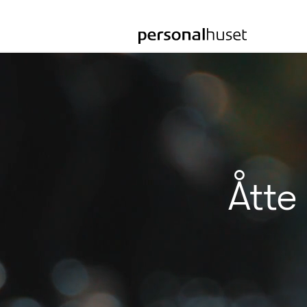
Gå
til
forsiden
Åtte