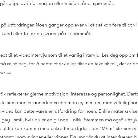
 går glipp av informasjon eller misforstår et spørsmål.
å utfordringer. Noen ganger opplever vi at det kan føre til at vi
sekund eller to før du svarer på et spørsmål.
t til et videointervju som til et vanlig intervju. Les deg opp om 
reise deg, for å hente et ark eller fikse en teknisk feil, det er de
ebukse.
k reflekterer gjerne motivasjon, interesse og personlighet. Derfor 
 late som man er annerledes enn man er, men om man virkelig ha
ia video kan dette være en utfordring for noen. Enkle måter å vise
 gøy - smil, hvis du er enig i noe – nikk. Stemmen må også uttrykk
kke alltid kan komme med bekreftende lyder som “Mhm” slik som v
orstol som svinger eller vipper. Da unngår du at intervjueren bli