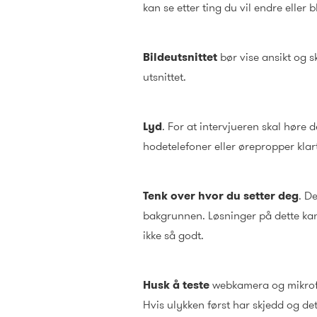
kan se etter ting du vil endre eller 
Bildeutsnittet
bør vise ansikt og sk
utsnittet.
Lyd
. For at intervjueren skal høre d
hodetelefoner eller ørepropper klar
Tenk over hvor du setter deg
. D
bakgrunnen. Løsninger på dette kan
ikke så godt.
Husk å teste
webkamera og mikrofon
Hvis ulykken først har skjedd og det d