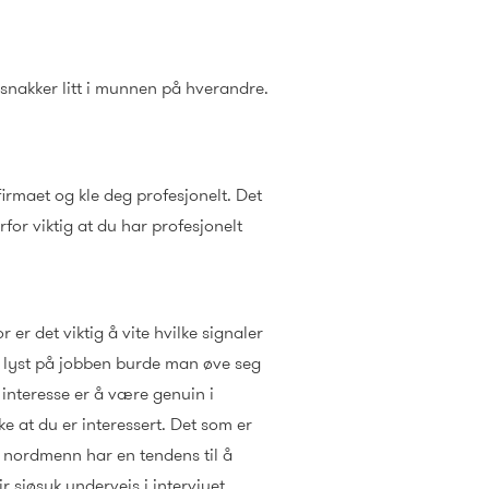
 snakker litt i munnen på hverandre.
firmaet og kle deg profesjonelt. Det
rfor viktig at du har profesjonelt
er det viktig å vite hvilke signaler
r lyst på jobben burde man øve seg
 interesse er å være genuin i
e at du er interessert. Det som er
i nordmenn har en tendens til å
r sjøsyk underveis i intervjuet.