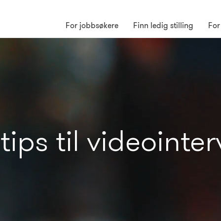
For jobbsøkere
Finn ledig stilling
For
 tips til videointer