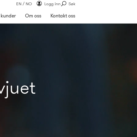
EN / NO
Logg inn
Søk
 kunder
Om oss
Kontakt oss
vjuet