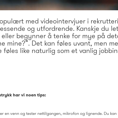
opulært med videointervjuer i rekrutter
essende og utfordrende. Kanskje du lett
 eller begynner å tenke for mye på det
e mine?”. Det kan føles uvant, men med
e føles like naturlig som et vanlig jobbi
nntrykk har vi noen tips:
er en venn og tester nettilgangen, mikrofon og lignende. Du kan o