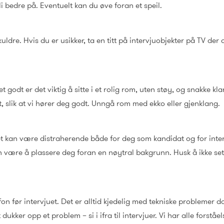
bli bedre på. Eventuelt kan du øve foran et speil.
uldre. Hvis du er usikker, ta en titt på intervjuobjekter på TV der
et godt er det viktig å sitte i et rolig rom, uten støy, og snakke kl
t, slik at vi hører deg godt. Unngå rom med ekko eller gjenklang.
et kan være distraherende både for deg som kandidat og for inter
 være å plassere deg foran en nøytral bakgrunn. Husk å ikke sett
 før intervjuet. Det er alltid kjedelig med tekniske problemer da
ukker opp et problem – si i ifra til intervjuer. Vi har alle forståel