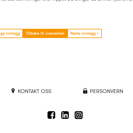
ge innlegg
Tilbake til oversikten
Neste innlegg
»
KONTAKT OSS
PERSONVERN
FACEBOOK
LINKEDIN
INSTAGRAM