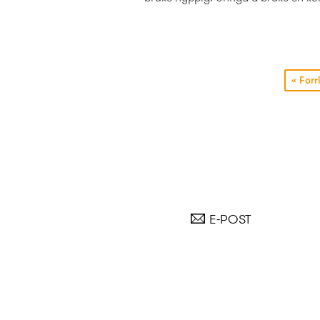
«
Forri
E-POST