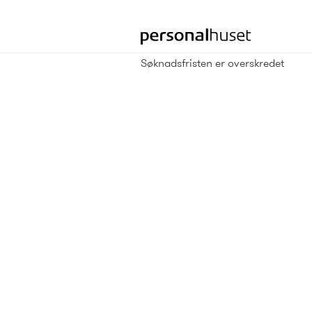
Gå
til
forsiden
Søknadsfristen er overskredet