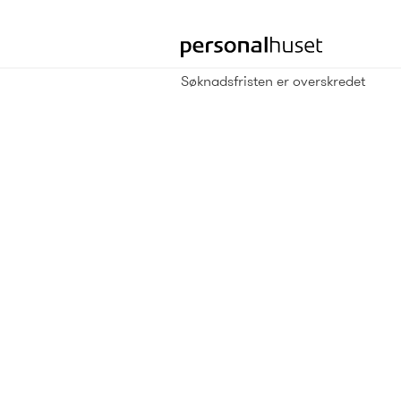
Gå
til
forsiden
Søknadsfristen er overskredet