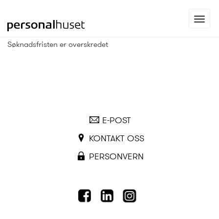
Gå
Toggl
til
navig
forsiden
Søknadsfristen er overskredet
E-POST
KONTAKT OSS
PERSONVERN
FACEBOOK
LINKEDIN
INSTAGRAM