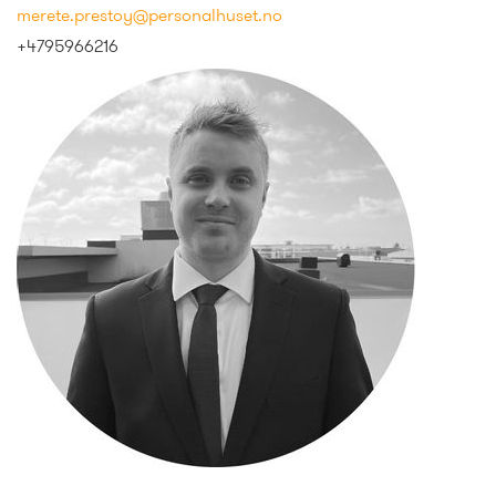
merete.prestoy@personalhuset.no
+4795966216