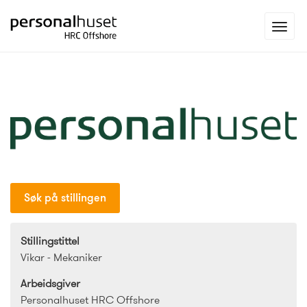
Gå
Toggl
til
navig
forsiden
Søk på stillingen
Stillingstittel
Vikar - Mekaniker
Arbeidsgiver
Personalhuset HRC Offshore