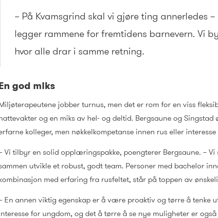
– På Kvamsgrind skal vi gjøre ting annerledes –
legger rammene for fremtidens barnevern. Vi by
hvor alle drar i samme retning.
En god miks
Miljøterapeutene jobber turnus, men det er rom for en viss fleksibi
nattevakter og en miks av hel- og deltid. Bergsaune og Singsta
erfarne kolleger, men nøkkelkompetanse innen rus eller interesse fo
– Vi tilbyr en solid opplæringspakke, poengterer Bergsaune. – Vi 
sammen utvikle et robust, godt team. Personer med bachelor innen
kombinasjon med erfaring fra rusfeltet, står på toppen av ønskeli
– En annen viktig egenskap er å være proaktiv og tørre å tenke ut
Interesse for ungdom, og det å tørre å se nye muligheter er også