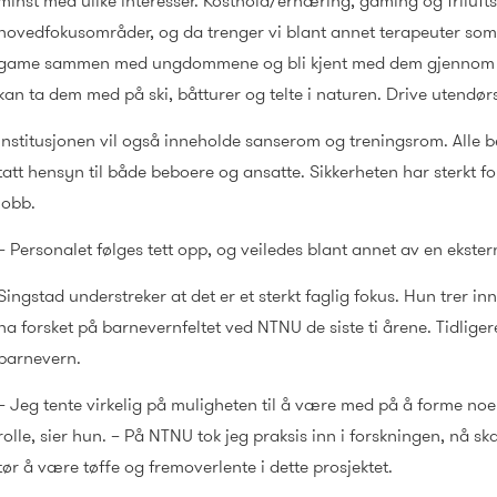
minst med ulike interesser. Kosthold/ernæring, gaming og friluftsl
hovedfokusområder, og da trenger vi blant annet terapeuter som
game sammen med ungdommene og bli kjent med dem gjennom det
kan ta dem med på ski, båtturer og telte i naturen. Drive utendørst
Institusjonen vil også inneholde sanserom og treningsrom. Alle
tatt hensyn til både beboere og ansatte. Sikkerheten har sterkt fo
jobb.
– Personalet følges tett opp, og veiledes blant annet av en ekste
Singstad understreker at det er et sterkt faglig fokus. Hun trer in
ha forsket på barnevernfeltet ved NTNU de siste ti årene. Tidligere
barnevern.
– Jeg tente virkelig på muligheten til å være med på å forme noe n
rolle, sier hun. – På NTNU tok jeg praksis inn i forskningen, nå skal
tør å være tøffe og fremoverlente i dette prosjektet.