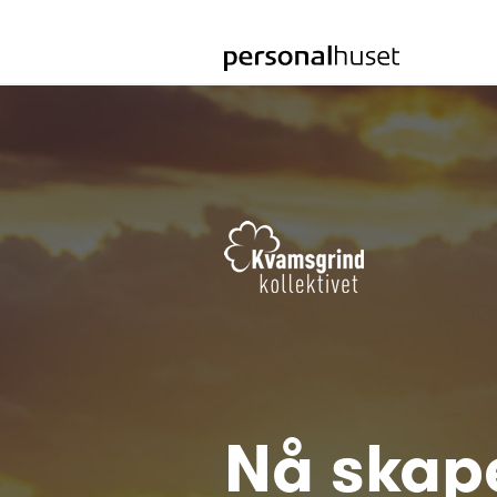
Gå
til
hjemmeside
Nå skape