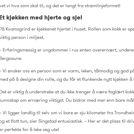
vet vi hva som skal til, og det er langt fra strømlinjeformet!
Et kjøkken med hjerte og sjel
På Kvamsgrind er kjøkkenet hjertet i huset. Rollen som kokk er s
viktig person i miljøet.
– Erfaringsmessig er ungdommer i rus enten overernært, underernæ
Bergsaune.
– Vi ønsker oss en person som er varm, leken, tålmodig og god p
med på å designe din rolle, og du får et flunkende nytt kjøkken å 
Det er viktig å understreke at du ikke trenger å være faglært kok
kunnskap om ernæring viktigst. Du bidrar med mer enn bare mål
– Vi ligger landlig til selv om vi bare er sju kilometer fra Trondh
og et flott tun, sier Singstad entusiastisk. – Her er det plass til
er perfekte for å leke seg ute!