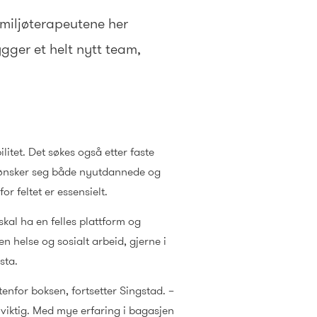
 miljøterapeutene her
gger et helt nytt team,
litet. Det søkes også etter faste
d ønsker seg både nyutdannede og
r feltet er essensielt.
skal ha en felles plattform og
 helse og sosialt arbeid, gjerne i
sta.
enfor boksen, fortsetter Singstad. –
 viktig. Med mye erfaring i bagasjen