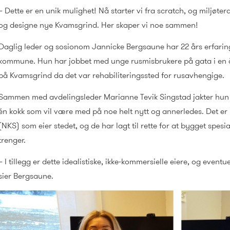
– Dette er en unik mulighet! Nå starter vi fra scratch, og miljø
og designe nye Kvamsgrind. Her skaper vi noe sammen!
Daglig leder og sosionom Jannicke Bergsaune har 22 års erfaring
kommune. Hun har jobbet med unge rusmisbrukere på gata i en å
på Kvamsgrind da det var rehabiliteringssted for rusavhengige.
Sammen med avdelingsleder Marianne Tevik Singstad jakter hun 
én kokk som vil være med på noe helt nytt og annerledes. Det er
(NKS) som eier stedet, og de har lagt til rette for at bygget spe
trenger.
– I tillegg er dette idealistiske, ikke-kommersielle eiere, og eventue
sier Bergsaune.