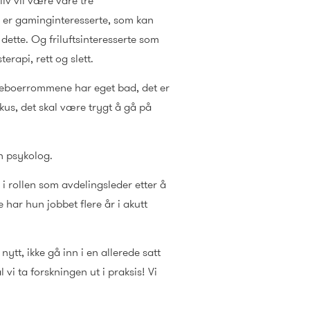
iv vil være våre tre
 er gaminginteresserte, som kan
te. Og friluftsinteresserte som
erapi, rett og slett.
 beboerrommene har eget bad, det er
kus, det skal være trygt å gå på
rn psykolog.
n i rollen som avdelingsleder etter å
 har hun jobbet flere år i akutt
ytt, ikke gå inn i en allerede satt
 vi ta forskningen ut i praksis! Vi