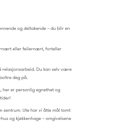
pennende og deltakende – du blir en
rt eller feilernært, forteller
å relasjonsarbeid. Du kan selv være
boltre deg på.
k, her er personlig egnethet og
tider!
eim sentrum. Ute har vi åtte mål tomt
 drivhus og kjøkkenhage – omgivelsene