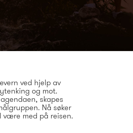
evern ved hjelp av
nytenking og mot.
å agendaen, skapes
 målgruppen. Nå søker
l være med på reisen.