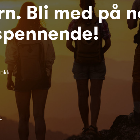
n. Bli med på n
 spennende!
kokk
↓