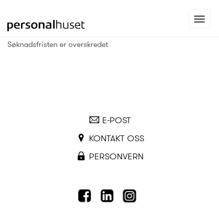
Gå
Toggl
til
navig
forsiden
Søknadsfristen er overskredet
E-POST
KONTAKT OSS
PERSONVERN
FACEBOOK
LINKEDIN
INSTAGRAM